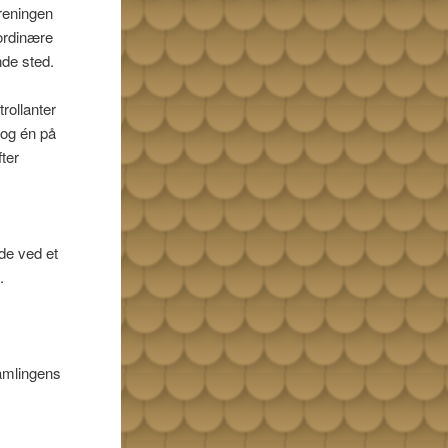
reningen
 ordinære
nde sted.
rollanter
 og én på
ter
de ved et
.
amlingens