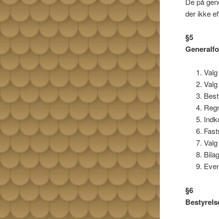
De på gene
der ikke e
§5
Generalf
Valg 
Valg
Best
Regn
Indk
Fast
Valg
Bila
Even
§
6
Bestyrels