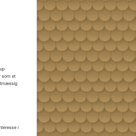
rup
r som et
istmæssig
teresse i
t