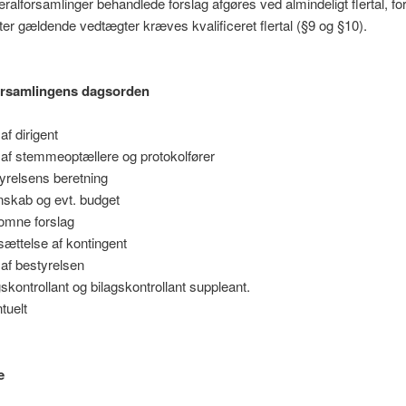
ralforsamlinger behandlede forslag afgøres ved almindeligt flertal, for
fter gældende vedtægter kræves kvalificeret flertal (§9 og §10).
orsamlingens dagsorden
af dirigent
 af stemmeoptællere og protokolfører
yrelsens beretning
skab og evt. budget
omne forslag
sættelse af kontingent
 af bestyrelsen
gskontrollant og bilagskontrollant suppleant.
tuelt
e