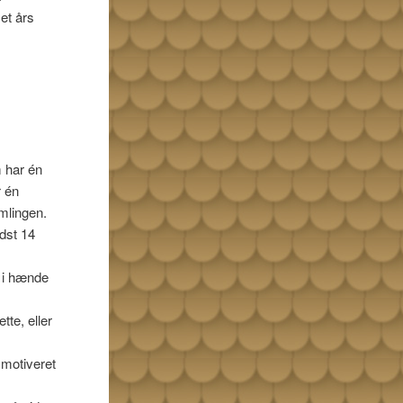
et års
 har én
r én
mlingen.
ndst 14
n i hænde
tte, eller
.
 motiveret