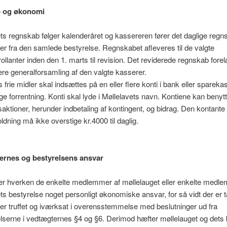
 og økonomi
ts regnskab følger kalenderåret og kassereren fører det daglige regn
nier fra den samlede bestyrelse. Regnskabet afleveres til de valgte
rollanter inden den 1. marts til revision. Det reviderede regnskab for
re generalforsamling af den valgte kasserer.
 frie midler skal indsættes på en eller flere konti i bank eller sparekas
e forrentning. Konti skal lyde i Møllelavets navn. Kontiene kan benytte
aktioner, herunder indbetaling af kontingent, og bidrag. Den kontante
dning må ikke overstige kr.4000 til daglig.
rnes og bestyrelsens ansvar
er hverken de enkelte medlemmer af møllelauget eller enkelte medl
ts bestyrelse noget personligt økonomiske ansvar, for så vidt der er 
ner truffet og iværksat i overensstemmelse med beslutninger ud fra
serne i vedtægternes §4 og §6. Derimod hæfter møllelauget og dets 