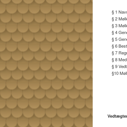
§ 1 Nav
§ 2 Møll
§ 3 Møl
§ 4 Gen
§ 5 Gen
§ 6 Best
§ 7 Reg
§ 8 Med
§ 9 Ved
§10 Møl
Vedtægter