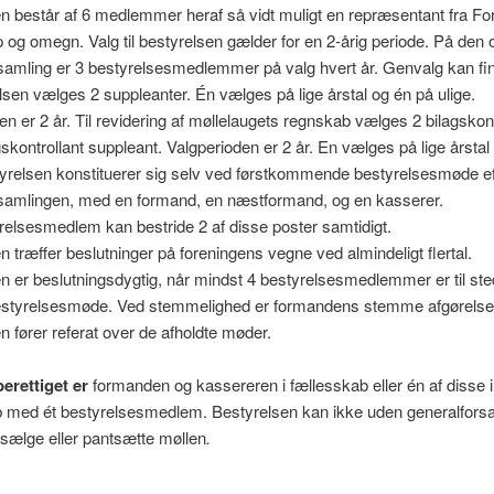
n består af 6 medlemmer heraf så vidt muligt en repræsentant fra Fo
og omegn. Valg til bestyrelsen gælder for en 2-årig periode. På den
samling er 3 bestyrelsesmedlemmer på valg hvert år. Genvalg kan fi
elsen vælges 2 suppleanter. Én vælges på lige årstal og én på ulige.
en er 2 år. Til revidering af møllelaugets regnskab vælges 2 bilagskont
gskontrollant suppleant. Valgperioden er 2 år. En vælges på lige årstal
tyrelsen konstituerer sig selv ved førstkommende bestyrelsesmøde ef
rsamlingen, med en formand, en næstformand, og en kasserer.
yrelsesmedlem kan bestride 2 af disse poster samtidigt.
n træffer beslutninger på foreningens vegne ved almindeligt flertal.
n er beslutningsdygtig, når mindst 4 bestyrelsesmedlemmer er til ste
bestyrelsesmøde. Ved stemmelighed er formandens stemme afgørelse
n fører referat over de afholdte møder.
erettiget er
formanden og kassereren i fællesskab eller én af disse i
b med ét bestyrelsesmedlem. Bestyrelsen kan ikke uden generalfors
sælge eller pantsætte møllen
.