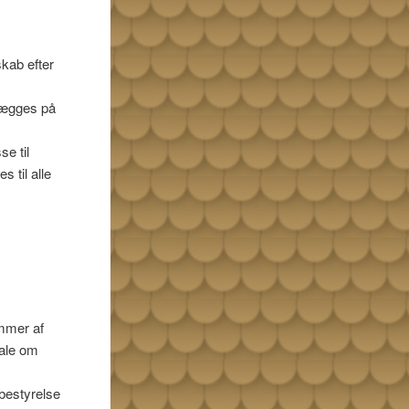
skab efter
elægges på
se til
s til alle
emmer af
tale om
bestyrelse