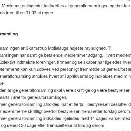
. Medlemskontingentet fastsættes af generalforsamlingen og dækker 
 frem til en 31.03 at regne.
orsamling
rsamlingen er Skamstrup Møllelaugs højeste myndighed. Til
rsamlingen har samtlige betalende medlemmer adgang. Hvert medlem
llektivt indmeldte foreninger, firmaer og selskaber har ligeledes hve
temmeret kan kun udøves ved personligt fremmøde på generalforsa
neralforsamling afholdes hvert år i aprilkvartal og indkaldes med mi
el.
l den årlige generalforsamling skal være skriftlige og være bestyrelse
marts i året for generalforsamlingen.
ær generalforsamling afholdes, når et flertal i bestyrelsen beslutter de
 medlemmerne skriftligt overfor bestyrelsen fremsætter forslag derom
nær generalforsamling indkaldes ligeledes med 14 dages varsel med
og senest 30 dage efter fremsættelse af forslag derom.