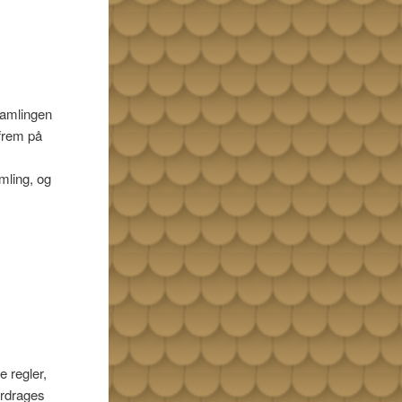
samlingen
frem på
mling, og
 regler,
erdrages