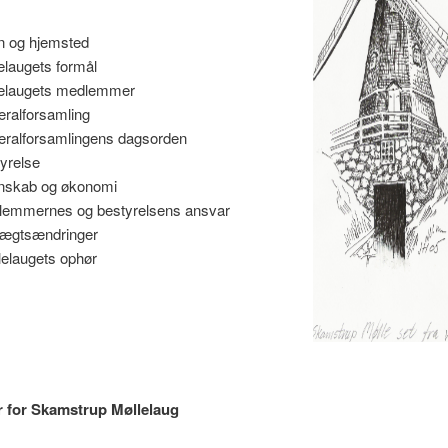
n og hjemsted
elaugets formål
lelaugets medlemmer
eralforsamling
eralforsamlingens dagsorden
yrelse
nskab og økonomi
lemmernes og bestyrelsens ansvar
tægtsændringer
lelaugets ophør
 for Skamstrup Møllelaug