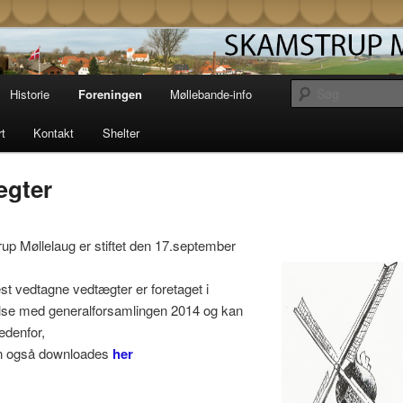
Møllelaug driver og vedligeholder den gamle
i Skamstrup på vestsjælland. Læs her om
storie og mekanik eller book en overnatning
strup Mølle
Historie
Foreningen
Møllebande-info
t unik solopgang i en af vores shelters.
rt
Kontakt
Shelter
ægter
p Møllelaug er stiftet den 17.september
t vedtagne vedtægter er foretaget i
else med generalforsamlingen 2014 og kan
edenfor,
n også downloades
her