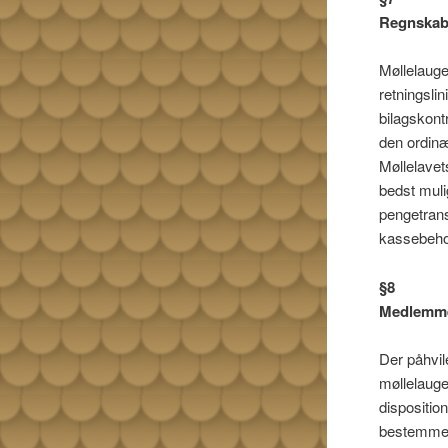
Regnskab
Møllelauge
retningsli
bilagskont
den ordinæ
Møllelavets
bedst mulig
pengetrans
kassebehol
§8
Medlemme
Der påhvil
møllelauge
dispositio
bestemmel