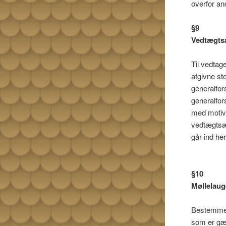
overfor an
§9
Vedtægts
Til vedtag
afgivne s
generalfor
generalfor
med motiv
vedtægtsæn
går ind her
§10
Møllelaug
Bestemmel
som er gæ