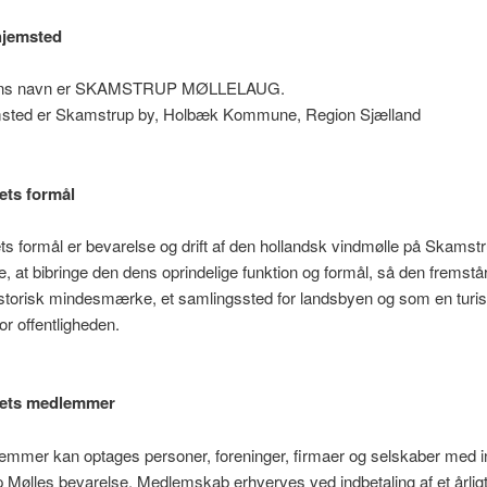
hjemsted
ens navn er SKAMSTRUP MØLLELAUG.
sted er Skamstrup by, Holbæk Kommune, Region Sjælland
ets formål
ts formål er bevarelse og drift af den hollandsk vindmølle på Skamst
, at bibringe den dens oprindelige funktion og formål, så den fremstå
istorisk mindesmærke, et samlingssted for landsbyen og som en tur
for offentligheden.
gets medlemmer
mmer kan optages personer, foreninger, firmaer og selskaber med in
Mølles bevarelse. Medlemskab erhverves ved indbetaling af et årlig