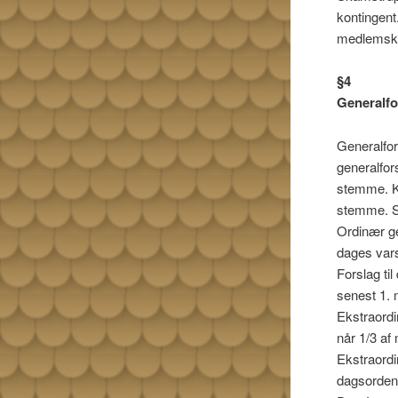
kontingent
medlemskab
§4
Generalf
Generalfo
generalfo
stemme. Ko
stemme. S
Ordinær ge
dages vars
Forslag ti
senest 1. 
Ekstraordin
når 1/3 af
Ekstraordi
dagsorden 