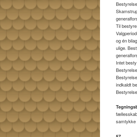
Bestyrelse
Skamstrup 
generalfor
Til bestyr
Valgperiod
og én bila
ulige. Bes
generalfo
Intet best
Bestyrelse
Bestyrelse
indkaldt 
Bestyrelse
Tegningsb
fællesska
samtykke 
§
7