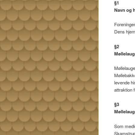
§1
Navn og 
Forening
Dens hjem
§2
Møllelaug
Møllelauge
Møllebakke
levende h
attraktion 
§3
Møllelau
Som medle
Skamstrup 