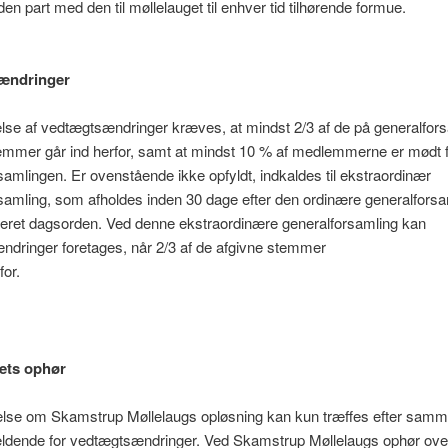
den part med den til møllelauget til enhver tid tilhørende formue.
ændringer
else af vedtægtsændringer kræves, at mindst 2/3 af de på generalfor
temmer går ind herfor, samt at mindst 10 % af medlemmerne er mødt 
samlingen. Er ovenstående ikke opfyldt, indkaldes til ekstraordinær
samling, som afholdes inden 30 dage efter den ordinære generalforsa
eret dagsorden. Ved denne ekstraordinære generalforsamling kan
dringer foretages, når 2/3 af de afgivne stemmer
for.
ets ophør
se om Skamstrup Møllelaugs opløsning kan kun træffes efter samme
ldende for vedtægtsændringer. Ved Skamstrup Møllelaugs ophør ov