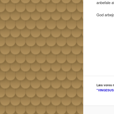
anbefale a
God arbej
Læs vores 
"VINGESUS