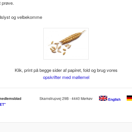
t prøve.
dslyst og velbekomme
Klik, print på begge sider af papiret, fold og brug vores
opskrifter med møllemel
medlemsblad
Skamstrupvej 29B - 4440 Mørkøv
English
ET"