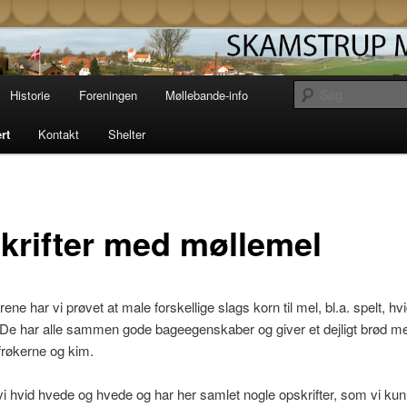
Møllelaug driver og vedligeholder den gamle
i Skamstrup på vestsjælland. Læs her om
storie og mekanik eller book en overnatning
strup Mølle
Historie
Foreningen
Møllebande-info
t unik solopgang i en af vores shelters.
rt
Kontakt
Shelter
krifter med møllemel
ne har vi prøvet at male forskellige slags korn til mel, bl.a. spelt, h
De har alle sammen gode bageegenskaber og giver et dejligt brød me
 frøkerne og kim.
 vi hvid hvede og hvede og har her samlet nogle opskrifter, som vi ku