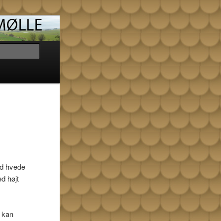
Søg
vid hvede
d højt
n kan