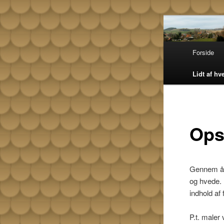
Fortsæt
Skamstrup 
til
vindmølle 
møllens hi
primært
Skam
Hovedmenu
Forside
med en hel
indhold
Lidt af hve
Ops
Gennem åre
og hvede. 
indhold af
P.t. maler