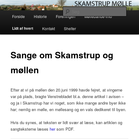
Fortsæt
Skamstrup Møllelaug driver og vedligeholder den gamle vindmølle i
Skamstrup på vestsjælland. Læs her om møllens historie og mekanik eller
til
Søg
Hovedmenu
book en overnatning med en helt unik solopgang i en af vores shelters.
primært
Forside
Historie
Foreningen
Møllebande-info
indhold
Skamstrup Mølle
Lidt af hvert
Kontakt
Shelter
Sange om Skamstrup og
møllen
Efter at vi på møllen den 20.juni 1999 havde fejret, at vingerne
var på plads, bragte Venstrebladet bl.a. denne artikel i avisen –
og ja i Skamstrup har vi noget, som ikke mange andre byer ikke
har; nemlig en mølle, en møllesang og en vals dedikeret til byen.
Hvis du synes, at teksten er lidt svær at læse, kan artiklen og
sangteksterne læses
her
som PDF.