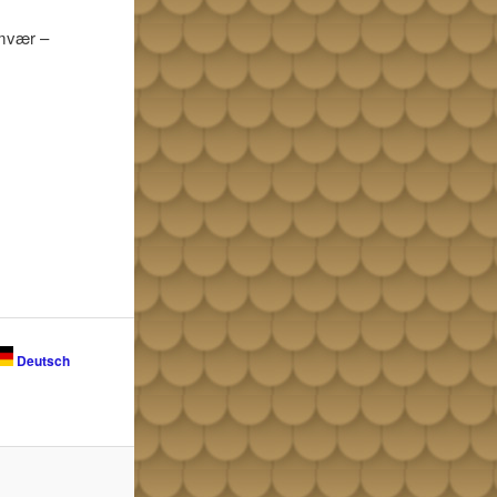
amvær –
Deutsch