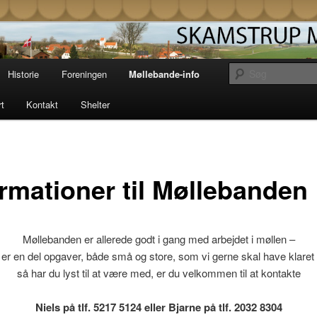
Møllelaug driver og vedligeholder den gamle
i Skamstrup på vestsjælland. Læs her om
storie og mekanik eller book en overnatning
strup Mølle
Historie
Foreningen
Møllebande-info
t unik solopgang i en af vores shelters.
rt
Kontakt
Shelter
ormationer til Møllebanden
Møllebanden er allerede godt i gang med arbejdet i møllen –
 er en del opgaver, både små og store, som vi gerne skal have klaret i
så har du lyst til at være med, er du velkommen til at kontakte
Niels på tlf. 5217 5124 eller Bjarne på tlf. 2032 8304