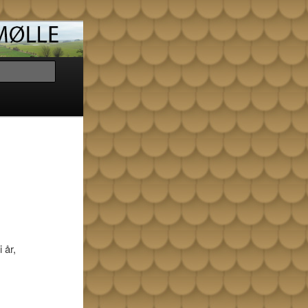
Søg
 år,