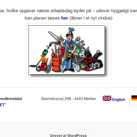
 se, hvilke opgaver næste arbejdsdag byder på – udover hyggeligt s
kan planen læses
her
(åbner i et nyt vindue)
medlemsblad
Skamstrupvej 29B - 4440 Mørkøv
English
ET"
Drevet af WordPress