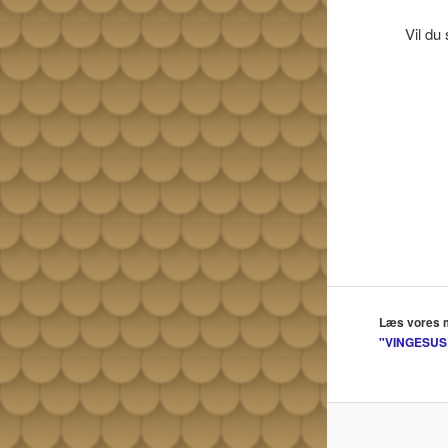
Vil du
Læs vores 
"VINGESUS